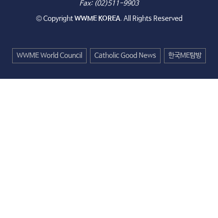
Fax: (02)511-9903
© Copyright
WWME KOREA
. All Rights Reserved
WWME World Council
Catholic Good News
한국ME탐방