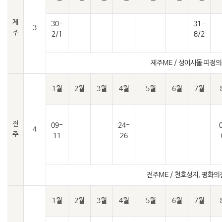
제
30-
31-
3
주
2/1
8/2
제주ME / 성이시돌 피정
1월
2월
3월
4월
5월
6월
7월
전
09-
24-
4
주
11
26
전주ME / 천호성지, 평화의
1월
2월
3월
4월
5월
6월
7월