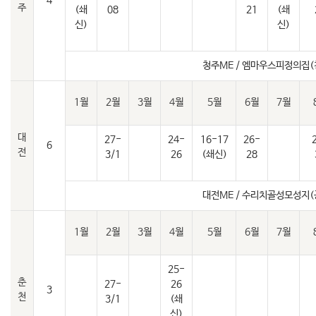
4
주
(쇄
08
21
(쇄
신)
신)
청주ME / 엠마우스피정의집(
1월
2월
3월
4월
5월
6월
7월
대
27-
24-
16-17
26-
6
전
3/1
26
(쇄신)
28
대전ME / 수리치골성모성지(
1월
2월
3월
4월
5월
6월
7월
25-
춘
27-
26
3
천
3/1
(쇄
신)