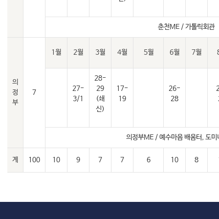
춘천ME / 가톨릭회관
1월
2월
3월
4월
5월
6월
7월
28-
의
27-
29
17-
26-
정
7
3/1
(쇄
19
28
부
신)
의정부ME / 예수마음 배움터, 도
계
100
10
9
7
7
6
10
8