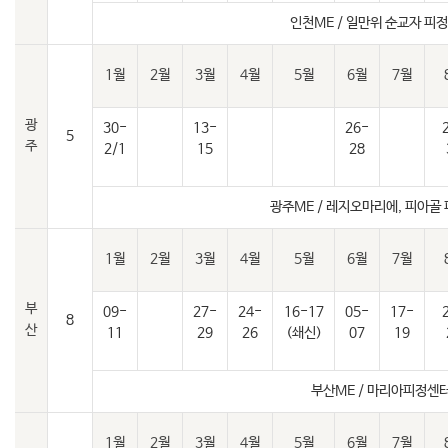
인천ME / 일만위 순교자 피
1월
2월
3월
4월
5월
6월
7월
광
30-
13-
26-
5
주
2/1
15
28
광주ME / 레지오마리에, 피아골
1월
2월
3월
4월
5월
6월
7월
부
09-
27-
24-
16-17
05-
17-
8
산
11
29
26
(쇄신)
07
19
부산ME / 마리아피정센
1월
2월
3월
4월
5월
6월
7월