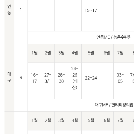
안
1
15~17
동
안동ME / 농은수련원
1월
2월
3월
4월
5월
6월
7월
24-
대
16-
27-
28-
26
03-
7
9
22-24
구
17
3/1
30
(쇄
05
신)
대구ME / 한티피정의집
1월
2월
3월
4월
5월
6월
7월