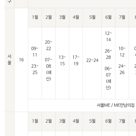
구
1월
2월
3월
4월
5월
6월
7월
12-
14
20-
09-
22
10-
26-
11
12
서
13-
17-
28
16
07-
22-24
울
15
19
23-
08
24-
06-
25
(쇄
26
07
신)
(쇄
신)
서울ME / ME만남의집
1월
2월
3월
4월
5월
6월
7월