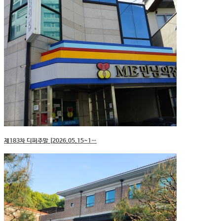
제183차 디퍼주말 [2026.05.15~1…