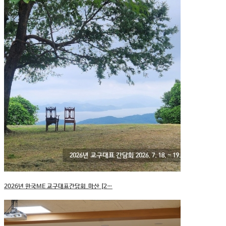
2026년 한국ME 교구대표간담회_마산 [2…