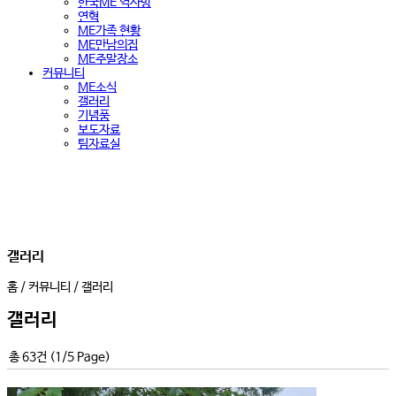
한국ME 역사방
연혁
ME가족 현황
ME만남의집
ME주말장소
커뮤니티
ME소식
갤러리
기념품
보도자료
팀자료실
갤러리
홈 / 커뮤니티 / 갤러리
갤러리
총
63
건 (1/5 Page)