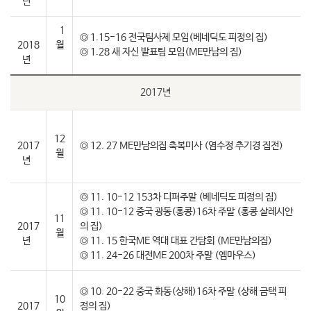
년
1
◎ 1.15-16 전국팀사제 모임(베네딕도 피정의 집)
2018
월
◎ 1.28 새 자신 발표팀 모임(ME만남의 집)
년
2017년
12
2017
◎ 12. 27 ME만남의집 축복미사 (염수정 추기경 집전)
월
년
◎ 11. 10-12 153차 디퍼주말 (베네딕도 피정의 집)
◎ 11. 10-12 중국 광동(홍콩)16차 주말 (홍콩 살레시안
11
2017
의 집)
월
년
◎ 11. 15 한국ME 역대 대표 간담회 (ME만남의집)
◎ 11. 24-26 대전ME 200차 주말 (엠마우스)
◎ 10. 20-22 중국 화동(상해)16차 주말 (상해 금택 피
10
2017
정의 집)