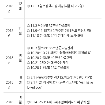
12
2018
◎ 12.13 염수정 추기경 예방(서울 대교구청)
월
년
◎ 11.3 부산ME 37주년 가족모임
11
2018
◎ 11.9-11 157차 디퍼주말 (베네딕도 피정의 집)
월
년
◎ 11.18 한국ME 24대 발대미사(소사성당)
◎ 10.3 원주ME 35주년 큰나눔잔치
◎ 10.20~10.21 하반기 총회(베네딕도 피정의 집)
10
2018
◎ 10.20 안동ME 40주년 가족모임
월
년
◎ 10.21 23대 24대 인수인계식
◎ 10.28 인천ME 22회 가족모임
9
◎ 9.1 신규양성부부 ME대요워크샵(ME 만남의 집)
2018
월
◎ 9.17-21 아시아 회의(일본 가고시마)“As I have
년
loved you”
8
2018
월
◎ 8.24-26 156차 디퍼주말(베네딕도 피정의 집)