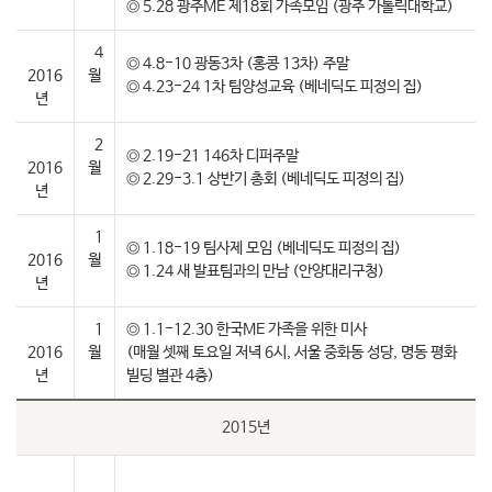
◎ 5.28 광주ME 제18회 가족모임 (광주 가톨릭대학교)
4
◎ 4.8-10 광동3차 (홍콩 13차) 주말
2016
월
◎ 4.23-24 1차 팀양성교육 (베네딕도 피정의 집)
년
2
◎ 2.19-21 146차 디퍼주말
2016
월
◎ 2.29-3.1 상반기 총회 (베네딕도 피정의 집)
년
1
◎ 1.18-19 팀사제 모임 (베네딕도 피정의 집)
2016
월
◎ 1.24 새 발표팀과의 만남 (안양대리구청)
년
1
◎ 1.1-12.30 한국ME 가족을 위한 미사
2016
월
(매월 셋째 토요일 저녁 6시, 서울 중화동 성당, 명동 평화
년
빌딩 별관 4층)
2015년