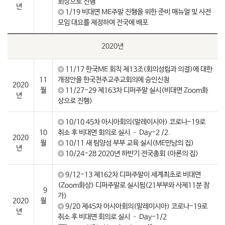
회상으로 진행
년
◎ 1/19 비대면 ME주말 진행을 위한 준비 매뉴얼 및 사전
모임 대요를 제정하여 전국에 배포
2020년
◎ 11/17 한국ME 회칙 제13조(회의성립과 의결)에 대한
11
개정안을 한국천주교주교회의에 승인신청
2020
월
◎ 11/27-29 제163차 디퍼주말 실시(비대면 Zoom화
년
상으로 진행)
◎ 10/10 45차 아시아회의(말레이시아) 코로나-19로
10
취소 후 비대면 회의로 실시 – Day-2 /2.
2020
월
◎ 10/11 새 팀양성 부부 교육 실시(ME만남의 집)
년
◎ 10/24-28 2020년 하반기 전국총회 (아론의 집)
◎ 9/12-13 제162차 디퍼주말이 세계최초로 비대면
(Zoom화상) 디퍼주말로 실시됨(21부부와 사제11분 참
9
가)
2020
월
◎ 9/20 제45차 아시아회의(말레이시아) 코로나-19로
년
취소 후 비대면 회의로 실시 – Day-1/2