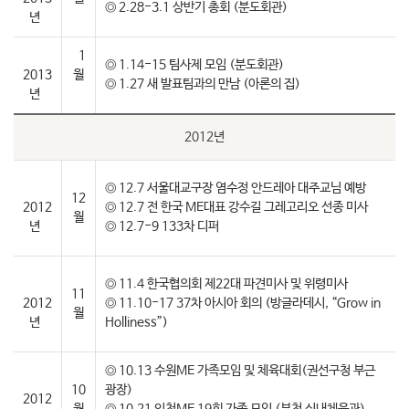
◎ 2.28-3.1 상반기 총회 (분도회관)
년
1
◎ 1.14-15 팀사제 모임 (분도회관)
2013
월
◎ 1.27 새 발표팀과의 만남 (아론의 집)
년
2012년
◎ 12.7 서울대교구장 염수정 안드레아 대주교님 예방
12
2012
◎ 12.7 전 한국 ME대표 강수길 그레고리오 선종 미사
월
년
◎ 12.7-9 133차 디퍼
◎ 11.4 한국협의회 제22대 파견미사 및 위령미사
11
2012
◎ 11.10-17 37차 아시아 회의 (방글라데시, “Grow in
월
년
Holliness”)
◎ 10.13 수원ME 가족모임 및 체육대회(권선구청 부근
10
광장)
2012
월
◎ 10.21 인천ME 19회 가족 모임 (부천 실내체육관)