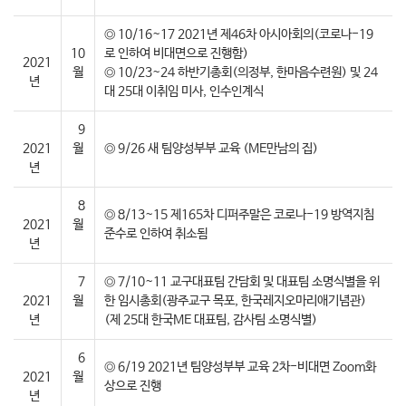
◎ 10/16~17 2021년 제46차 아시아회의(코로나-19
10
로 인하여 비대면으로 진행함)
2021
월
◎ 10/23~24 하반기총회(의정부, 한마음수련원) 및 24
년
대 25대 이취임 미사, 인수인계식
9
2021
월
◎ 9/26 새 팀양성부부 교육 (ME만남의 집)
년
8
◎ 8/13~15 제165차 디퍼주말은 코로나-19 방역지침
2021
월
준수로 인하여 취소됨
년
7
◎ 7/10~11 교구대표팀 간담회 및 대표팀 소명식별을 위
2021
월
한 임시총회(광주교구 목포, 한국레지오마리애기념관)
년
(제 25대 한국ME 대표팀, 감사팀 소명식별)
6
◎ 6/19 2021년 팀양성부부 교육 2차-비대면 Zoom화
2021
월
상으로 진행
년