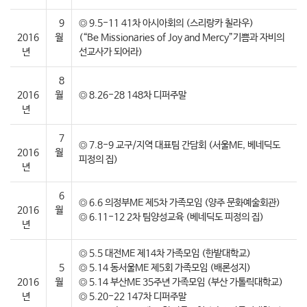
9
◎ 9.5-11 41차 아시아회의 (스리랑카 칠라우)
2016
월
(“Be Missionaries of Joy and Mercy”기쁨과 자비의
년
선교사가 되어라)
8
2016
월
◎ 8.26-28 148차 디퍼주말
년
7
◎ 7.8-9 교구/지역 대표팀 간담회 (서울ME, 베네딕도
2016
월
피정의 집)
년
6
◎ 6.6 의정부ME 제5차 가족모임 (양주 문화예술회관)
2016
월
◎ 6.11-12 2차 팀양성교육 (베네딕도 피정의 집)
년
◎ 5.5 대전ME 제14차 가족모임 (한밭대학교)
5
◎ 5.14 동서울ME 제5회 가족모임 (배론성지)
2016
월
◎ 5.14 부산ME 35주년 가족모임 (부산 가톨릭대학교)
년
◎ 5.20-22 147차 디퍼주말