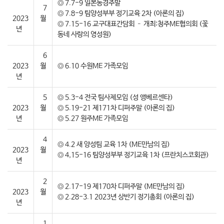
◎ 7.7-9 일본동경주말
7
◎ 7.8-9 팀양성부부 정기교육 2차 (아론의 집)
2023
월
◎ 7.15-16 교구대표간담회 – 개최:청주ME협의회 (꽃
년
동네 사랑의 영성원)
6
2023
월
◎ 6.10 수원ME 가족모임
년
5
◎ 5.3-4 전국 팀사제모임 (성 앵베르센타)
2023
월
◎ 5.19-21 제171차 디퍼주말 (아론의 집)
년
◎ 5.27 원주ME 가족모임
4
◎ 4.2 새 양성팀 교육 1차 (ME만남의 집)
2023
월
◎ 4,15-16 팀양성부부 정기교육 1차 (프란치스코회관)
년
2
◎ 2.17-19 제170차 디퍼주말 (ME만남의 집)
2023
월
◎ 2.28-3.1 2023년 상반기 정기총회 (아론의 집)
년
1