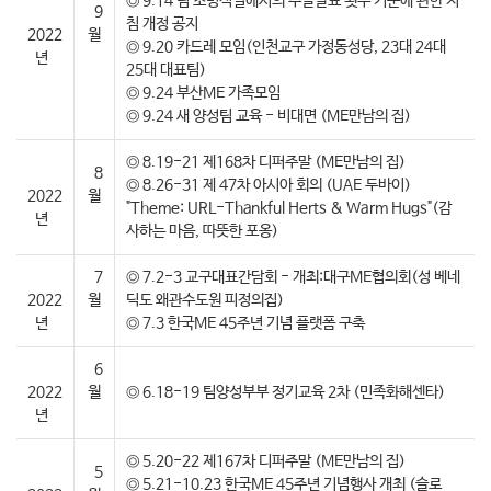
◎ 9.14 팀 소명식별에서의 주말발표 횟수 기준에 관한 지
9
침 개정 공지
2022
월
◎ 9.20 카드레 모임(인천교구 가정동성당, 23대 24대
년
25대 대표팀)
◎ 9.24 부산ME 가족모임
◎ 9.24 새 양성팀 교육 - 비대면 (ME만남의 집)
◎ 8.19-21 제168차 디퍼주말 (ME만남의 집)
8
◎ 8.26-31 제 47차 아시아 회의 (UAE 두바이)
2022
월
"Theme: URL-Thankful Herts & Warm Hugs"(감
년
사하는 마음, 따뜻한 포옹)
7
◎ 7.2-3 교구대표간담회 - 개최:대구ME협의회(성 베네
2022
월
딕도 왜관수도원 피정의집)
년
◎ 7.3 한국ME 45주년 기념 플랫폼 구축
6
2022
월
◎ 6.18-19 팀양성부부 정기교육 2차 (민족화해센타)
년
◎ 5.20-22 제167차 디퍼주말 (ME만남의 집)
5
◎ 5.21-10.23 한국ME 45주년 기념행사 개최 (슬로