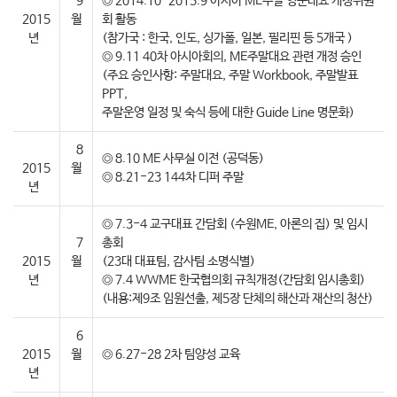
9
◎ 2014.10-2015.9 아시아 ME주말 영문대요 개정위원
2015
월
회 활동
년
(참가국 : 한국, 인도, 싱가폴, 일본, 필리핀 등 5개국 )
◎ 9.11 40차 아시아회의, ME주말대요 관련 개정 승인
(주요 승인사항: 주말대요, 주말 Workbook, 주말발표
PPT,
주말운영 일정 및 숙식 등에 대한 Guide Line 명문화)
8
◎ 8.10 ME 사무실 이전 (공덕동)
2015
월
◎ 8.21-23 144차 디퍼 주말
년
◎ 7.3-4 교구대표 간담회 (수원ME, 아론의 집) 및 임시
7
총회
2015
월
(23대 대표팀, 감사팀 소명식별)
년
◎ 7.4 WWME 한국협의회 규칙개정(간담회 임시총회)
(내용:제9조 임원선출, 제5장 단체의 해산과 재산의 청산)
6
2015
월
◎ 6.27-28 2차 팀양성 교육
년