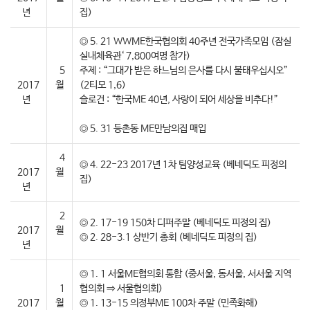
년
집)
◎ 5. 21 WWME한국협의회 40주년 전국가족모임 (잠실
실내체육관‘ 7,800여명 참가)
5
주제 : “그대가 받은 하느님의 은사를 다시 불태우십시오”
2017
월
(2티모 1,6)
년
슬로건 : “한국ME 40년, 사랑이 되어 세상을 비추다!”
◎ 5. 31 등촌동 ME만남의집 매입
4
◎ 4. 22-23 2017년 1차 팀양성교육 (베네딕도 피정의
2017
월
집)
년
2
◎ 2. 17-19 150차 디퍼주말 (베네딕도 피정의 집)
2017
월
◎ 2. 28-3.1 상반기 총회 (베네딕도 피정의 집)
년
◎ 1. 1 서울ME협의회 통합 (중서울, 동서울, 서서울 지역
1
협의회 ⇒ 서울협의회)
2017
월
◎ 1. 13-15 의정부ME 100차 주말 (민족화해)