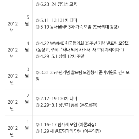
◎ 6.23-24 팀양성 교육
5
◎ 5.11-13 131차 디퍼
2012
월
◎ 5.19 동서울ME 3차 가족 모임 (한국외대 강당)
년
4
◎ 4.22 WWME 한국협의회 35주년 기념 발표팀 모임Z
2012
월
(동성고, 주제: “하나 되게 하소서. 새로워 지리이다.”)
년
◎ 4.29-5.1 상해 12차 주말
3
◎ 3.31 35주년기념 발표팀 모임행사 준비위원회 간사모
2012
월
임
년
2
◎ 2.17-19 130차 디퍼
2012
월
◎ 2.29-3.1 상반기 총회 (분도회관)
년
1
◎ 1.16-17 팀사제 모임 (아론의집)
2012
월
◎ 1.29 새 발표팀과의 만남 (아론의집)
년