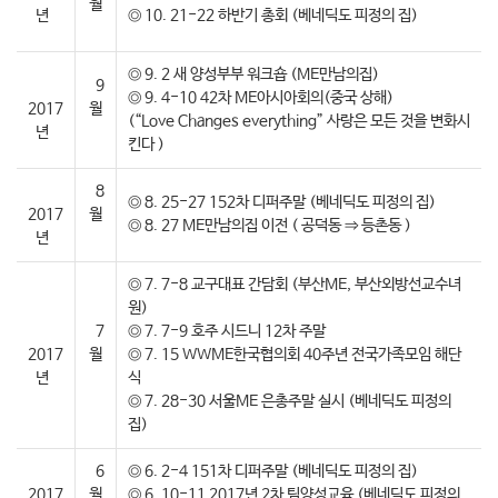
월
년
◎ 10. 21-22 하반기 총회 (베네딕도 피정의 집)
◎ 9. 2 새 양성부부 워크숍 (ME만남의집)
9
◎ 9. 4-10 42차 ME아시아회의(중국 상해)
2017
월
(“Love Changes everything” 사랑은 모든 것을 변화시
년
킨다 )
8
◎ 8. 25-27 152차 디퍼주말 (베네딕도 피정의 집)
2017
월
◎ 8. 27 ME만남의집 이전 ( 공덕동 ⇒ 등촌동 )
년
◎ 7. 7-8 교구대표 간담회 (부산ME, 부산외방선교수녀
원)
7
◎ 7. 7-9 호주 시드니 12차 주말
2017
월
◎ 7. 15 WWME한국협의회 40주년 전국가족모임 해단
년
식
◎ 7. 28-30 서울ME 은총주말 실시 (베네딕도 피정의
집)
6
◎ 6. 2-4 151차 디퍼주말 (베네딕도 피정의 집)
2017
월
◎ 6. 10-11 2017년 2차 팀양성교육 (베네딕도 피정의