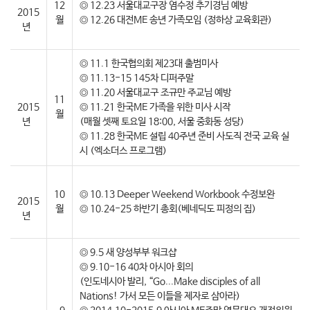
12
◎ 12.23 서울대교구장 염수정 추기경님 예방
2015
월
◎ 12.26 대전ME 송년 가족모임 (정하상 교육회관)
년
◎ 11.1 한국협의회 제23대 출범미사
◎ 11.13-15 145차 디퍼주말
◎ 11.20 서울대교구 조규만 주교님 예방
11
2015
◎ 11.21 한국ME 가족을 위한 미사 시작
월
년
(매월 셋째 토요일 18:00, 서울 중화동 성당)
◎ 11.28 한국ME 설립 40주년 준비 사도직 전국 교육 실
시 (엑소더스 프로그램)
10
◎ 10.13 Deeper Weekend Workbook 수정보완
2015
월
◎ 10.24-25 하반기 총회(베네딕도 피정의 집)
년
◎ 9.5 새 양성부부 워크샵
◎ 9.10-16 40차 아시아 회의
(인도네시아 발리, “Go...Make disciples of all
Nations! 가서 모든 이들을 제자로 삼아라)