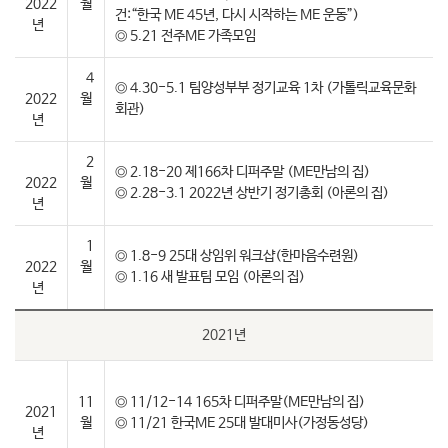
2022
월
건:“한국 ME 45년, 다시 시작하는 ME 운동”)
년
◎ 5.21 전주ME 가족모임
4
◎ 4.30-5.1 팀양성부부 정기교육 1차 (가톨릭교육문화
2022
월
회관)
년
2
◎ 2.18-20 제166차 디퍼주말 (ME만남의 집)
2022
월
◎ 2.28-3.1 2022년 상반기 정기총회 (아론의 집)
년
1
◎ 1.8-9 25대 상임위 워크샵(한마음수련원)
2022
월
◎ 1.16 새 발표팀 모임 (아론의 집)
년
2021년
11
◎ 11/12-14 165차 디퍼주말(ME만남의 집)
2021
월
◎ 11/21 한국ME 25대 발대미사(가정동성당)
년