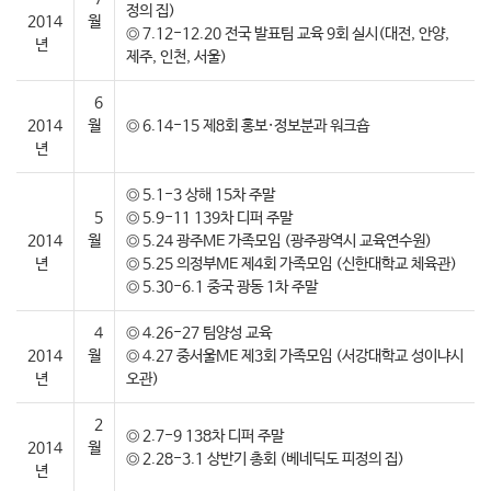
정의 집)
2014
월
◎ 7.12-12.20 전국 발표팀 교육 9회 실시(대전, 안양,
년
제주, 인천, 서울)
6
2014
월
◎ 6.14-15 제8회 홍보·정보분과 워크숍
년
◎ 5.1-3 상해 15차 주말
5
◎ 5.9-11 139차 디퍼 주말
2014
월
◎ 5.24 광주ME 가족모임 (광주광역시 교육연수원)
년
◎ 5.25 의정부ME 제4회 가족모임 (신한대학교 체육관)
◎ 5.30-6.1 중국 광동 1차 주말
4
◎ 4.26-27 팀양성 교육
2014
월
◎ 4.27 중서울ME 제3회 가족모임 (서강대학교 성이냐시
년
오관)
2
◎ 2.7-9 138차 디퍼 주말
2014
월
◎ 2.28-3.1 상반기 총회 (베네딕도 피정의 집)
년