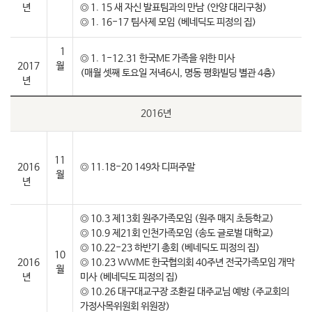
년
◎ 1. 15 새 자신 발표팀과의 만남 (안양 대리구청)
◎ 1. 16-17 팀사제 모임 (베네딕도 피정의 집)
1
◎ 1. 1-12.31 한국ME 가족을 위한 미사
2017
월
(매월 셋째 토요일 저녁6시, 명동 평화빌딩 별관 4층)
년
2016년
11
2016
◎ 11.18-20 149차 디퍼주말
월
년
◎ 10.3 제13회 원주가족모임 (원주 매지 초등학교)
◎ 10.9 제21회 인천가족모임 (송도 글로벌 대학교)
◎ 10.22-23 하반기 총회 (베네딕도 피정의 집)
10
2016
◎ 10.23 WWME 한국협의회 40주년 전국가족모임 개막
월
년
미사 (베네딕도 피정의 집)
◎ 10.26 대구대교구장 조환길 대주교님 예방 (주교회의
가정사목위원회 위원장)