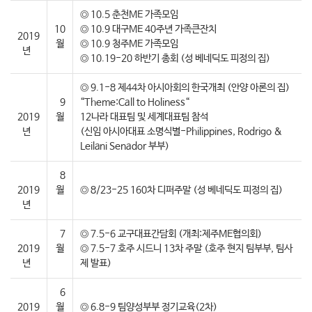
◎ 10.5 춘천ME 가족모임
10
◎ 10.9 대구ME 40주년 가족큰잔치
2019
월
◎ 10.9 청주ME 가족모임
년
◎ 10.19-20 하반기 총회 (성 베네딕도 피정의 집)
◎ 9.1-8 제44차 아시아회의 한국개최 (안양 아론의 집)
9
“Theme:Call to Holiness“
2019
월
12나라 대표팀 및 세계대표팀 참석
년
(신임 아시아대표 소명식별-Philippines, Rodrigo &
Leilani Senador 부부)
8
2019
월
◎ 8/23-25 160차 디퍼주말 (성 베네딕도 피정의 집)
년
7
◎ 7.5-6 교구대표간담회 (개최:제주ME협의회)
2019
월
◎ 7.5-7 호주 시드니 13차 주말 (호주 현지 팀부부, 팀사
년
제 발표)
6
2019
월
◎ 6.8-9 팀양성부부 정기교육(2차)