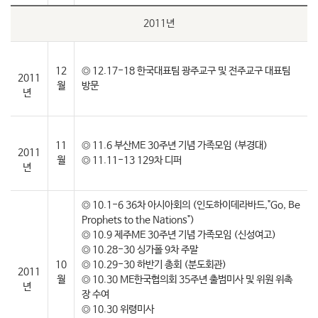
2011년
12
◎ 12.17-18 한국대표팀 광주교구 및 전주교구 대표팀
2011
월
방문
년
11
◎ 11.6 부산ME 30주년 기념 가족모임 (부경대)
2011
월
◎ 11.11-13 129차 디퍼
년
◎ 10.1-6 36차 아시아회의 (인도하이데라바드,"Go, Be
Prophets to the Nations")
◎ 10.9 제주ME 30주년 기념 가족모임 (신성여고)
◎ 10.28-30 싱가폴 9차 주말
10
◎ 10.29-30 하반기 총회 (분도회관)
2011
월
◎ 10.30 ME한국협의회 35주년 출범미사 및 위원 위촉
년
장 수여
◎ 10.30 위령미사