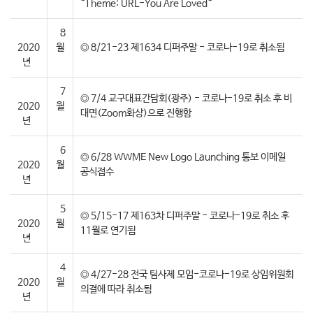
“Theme: URL-You Are Loved“
8
2020
월
◎ 8/21-23 제1634 디퍼주말 - 코로나-19로 취소됨
년
7
◎ 7/4 교구대표간담회(광주) - 코로나-19로 취소 후 비
2020
월
대면(Zoom화상)으로 진행함
년
6
◎ 6/28 WWME New Logo Launching 통보 이메일
2020
월
공식접수
년
5
◎ 5/15-17 제163차 디퍼주말 - 코로나-19로 취소 후
2020
월
11월로 연기됨
년
4
◎ 4/27-28 전국 팀사제 모임-코로나-19로 상임위원회
2020
월
의결에 따라 취소됨
년