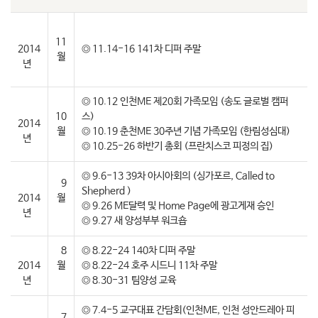
11
2014
◎ 11.14-16 141차 디퍼 주말
월
년
◎ 10.12 인천ME 제20회 가족모임 (송도 글로벌 캠퍼
10
스)
2014
월
◎ 10.19 춘천ME 30주년 기념 가족모임 (한림성심대)
년
◎ 10.25-26 하반기 총회 (프란치스코 피정의 집)
◎ 9.6-13 39차 아시아회의 (싱가포르, Called to
9
Shepherd )
2014
월
◎ 9.26 ME달력 및 Home Page에 광고게재 승인
년
◎ 9.27 새 양성부부 워크숍
8
◎ 8.22-24 140차 디퍼 주말
2014
월
◎ 8.22-24 호주 시드니 11차 주말
년
◎ 8.30-31 팀양성 교육
◎ 7.4-5 교구대표 간담회(인천ME, 인천 성안드레아 피
7