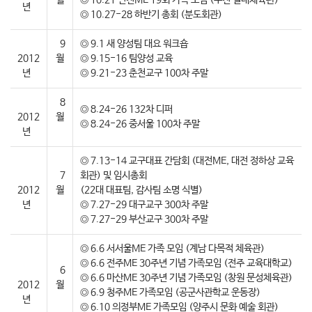
년
◎ 10.27-28 하반기 총회 (분도회관)
9
◎ 9.1 새 양성팀 대요 워크숍
2012
월
◎ 9.15-16 팀양성 교육
년
◎ 9.21-23 춘천교구 100차 주말
8
◎ 8.24-26 132차 디퍼
2012
월
◎ 8.24-26 중서울 100차 주말
년
◎ 7.13-14 교구대표 간담회 (대전ME, 대전 정하상 교육
7
회관) 및 임시총회
2012
월
(22대 대표팀, 감사팀 소명 식별)
년
◎ 7.27-29 대구교구 300차 주말
◎ 7.27-29 부산교구 300차 주말
◎ 6.6 서서울ME 가족 모임 (계남 다목적 체육관)
◎ 6.6 전주ME 30주년 기념 가족모임 (전주 교육대학교)
6
◎ 6.6 마산ME 30주년 기념 가족모임 (창원 문성체육관)
2012
월
◎ 6.9 청주ME 가족모임 (공군사관학교 운동장)
년
◎ 6.10 의정부ME 가족모임 (양주시 문화 예술 회관)