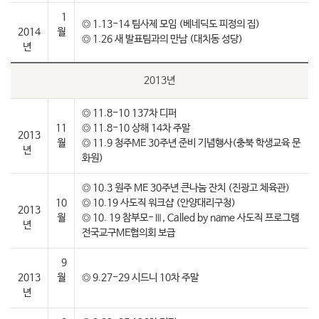
1
◎ 1.13-14 팀사제 모임 (베네딕도 피정의 집)
2014
월
◎ 1.26 새 발표팀과의 만남 (대치동 성당)
년
2013년
◎ 11.8-10 137차 디퍼
11
◎ 11.8-10 상해 14차 주말
2013
월
◎ 11.9 청주ME 30주년 준비 기념행사(충북 학생교육 문
년
화원)
◎ 10.3 원주 ME 30주년 큰나눔 잔치 (진광고 체육관)
10
◎ 10.19 사도직 워크샵 (안양대리구청)
2013
월
◎ 10. 19 참부모-Ⅲ, Called by name 사도직 프로그램
년
전국교구ME협의회 보급
9
2013
월
◎ 9.27-29 시드니 10차 주말
년