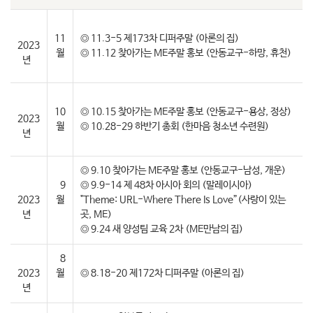
11
◎ 11.3-5 제173차 디퍼주말 (아론의 집)
2023
월
◎ 11.12 찾아가는 ME주말 홍보 (안동교구-하망, 휴천)
년
10
◎ 10.15 찾아가는 ME주말 홍보 (안동교구-용상, 정상)
2023
월
◎ 10.28-29 하반기 총회 (한마음 청소년 수련원)
년
◎ 9.10 찾아가는 ME주말 홍보 (안동교구-남성, 개운)
9
◎ 9.9-14 제 48차 아시아 회의 (말레이시아)
2023
월
"Theme: URL-Where There Is Love”(사랑이 있는
년
곳, ME)
◎ 9.24 새 양성팀 교육 2차 (ME만남의 집)
8
2023
월
◎ 8.18-20 제172차 디퍼주말 (아론의 집)
년