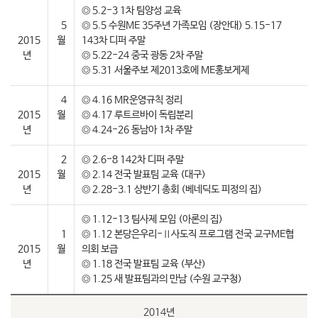
◎ 5.2-3 1차 팀양성 교육
5
◎ 5.5 수원ME 35주년 가족모임 (장안대) 5.15-17
2015
월
143차 디퍼 주말
년
◎ 5.22-24 중국 광동 2차 주말
◎ 5.31 서울주보 제2013호에 ME홍보게제
4
◎ 4.16 MR운영규칙 정리
2015
월
◎ 4.17 루트르바이 독립분리
년
◎ 4.24-26 동남아 1차 주말
2
◎ 2.6-8 142차 디퍼 주말
2015
월
◎ 2.14 전국 발표팀 교육 (대구)
년
◎ 2.28-3.1 상반기 총회 (베네딕도 피정의 집)
◎ 1.12-13 팀사제 모임 (아론의 집)
1
◎ 1.12 본당은우리-Ⅱ사도직 프로그램 전국 교구ME협
2015
월
의회 보급
년
◎ 1.18 전국 발표팀 교육 (부산)
◎ 1.25 새 발표팀과의 만남 (수원 교구청)
2014년