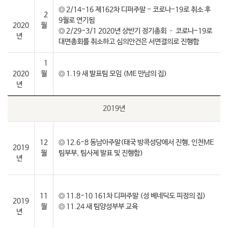
◎ 2/14-16 제162차 디퍼주말 - 코로나-19로 취소 후
2
9월로 연기됨
2020
월
◎ 2/29-3/1 2020년 상반기 정기총회 – 코로나-19로
년
대면총회를 취소하고 심의안건은 서면결의로 진행함
1
2020
월
◎ 1.19 새 발표팀 모임 (ME 만남의 집)
년
2019년
12
◎ 12.6-8 동남아주말(태국 방콕성당에서 진행, 인천ME
2019
월
팀부부, 팀사제 발표 및 진행함)
년
11
◎ 11.8-10 161차 디퍼주말 (성 베네딕도 피정의 집)
2019
월
◎ 11.24 새 팀양성부부 교육
년